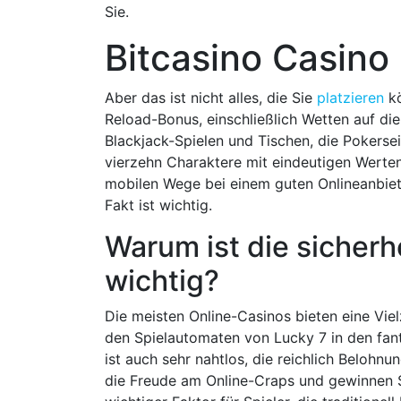
Sie.
Bitcasino Casino
Aber das ist nicht alles, die Sie
platzieren
kö
Reload-Bonus, einschließlich Wetten auf di
Blackjack-Spielen und Tischen, die Pokerse
vierzehn Charaktere mit eindeutigen Werte
mobilen Wege bei einem guten Onlineanbi
Fakt ist wichtig.
Warum ist die sicherh
wichtig?
Die meisten Online-Casinos bieten eine Vi
den Spielautomaten von Lucky 7 in den fant
ist auch sehr nahtlos, die reichlich Belohn
die Freude am Online-Craps und gewinnen Si