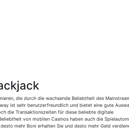
ackjack
mieren, die durch die wachsende Beliebtheit des Mainstrea
ay ist sehr benutzerfreundlich und bietet eine gute Auswa
ch die Transaktionszeiten für diese beliebte digitale
Beliebtheit von mobilen Casinos haben auch die Spielauto
desto mehr Boni erhalten Sie und desto mehr Geld verdien