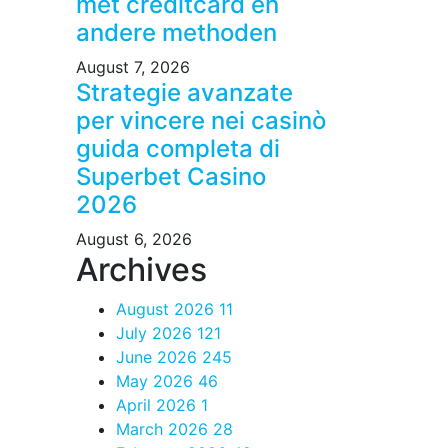
met creditcard en
andere methoden
August 7, 2026
Strategie avanzate
per vincere nei casinò
guida completa di
Superbet Casino
2026
August 6, 2026
Archives
August 2026
11
July 2026
121
June 2026
245
May 2026
46
April 2026
1
March 2026
28