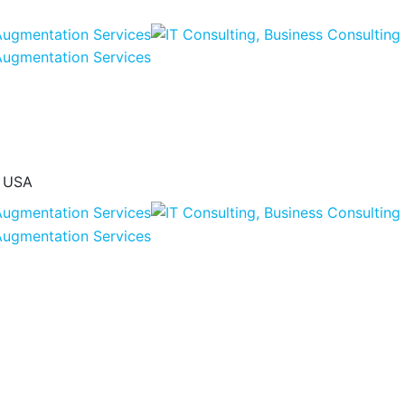
, USA