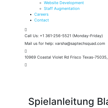
Website Development
Staff Augmentation
Careers
Contact
Call Us: +1 361-256-5521
(Monday-Friday)
Mail us for help:
varsha@saptechsquad.com
10969 Coastal Violet Rd Frisco
Texas-75035
Spielanleitung Bl