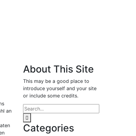
About This Site
This may be a good place to
introduce yourself and your site
or include some credits.
ms
hl an
Categories
maten
en