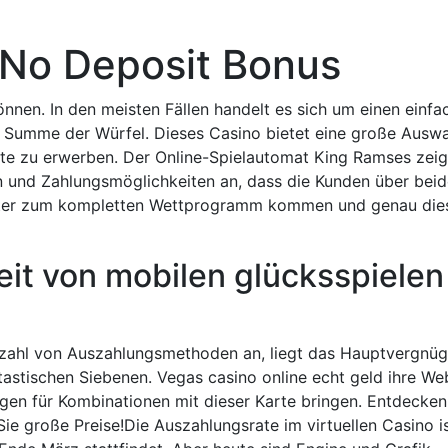
 No Deposit Bonus
nnen. In den meisten Fällen handelt es sich um einen einfa
e Summe der Würfel. Dieses Casino bietet eine große Auswa
ite zu erwerben. Der Online-Spielautomat King Ramses zeig
n und Zahlungsmöglichkeiten an, dass die Kunden über bei
eter zum kompletten Wettprogramm kommen und genau die
eit von mobilen glücksspielen
elzahl von Auszahlungsmethoden an, liegt das Hauptvergnü
astischen Siebenen. Vegas casino online echt geld ihre We
ungen für Kombinationen mit dieser Karte bringen. Entdecken
e große Preise!Die Auszahlungsrate im virtuellen Casino is