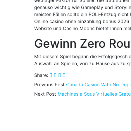
wichtiger Faktor für Spieler, die traditione
genauso wichtig wie Gameplay und Storylin
meisten Fällen sollte ein POLi-Entzug nicht
Online casino ohne einzahlung bonus 2026 b
Website und Casino Moons bietet Ihnen meh
Gewinn Zero Rou
Mit diesem Spiel begann die Erfolgsgeschic
Auswahl an Spielen, von zu Hause aus zu s
Share:
Previous Post
Canada Casino With No Depo
Next Post
Machines à Sous Virtuelles Grat