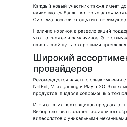
Каждый новый участник также имеет дос
начисляются баллы, которые затем можн
Система позволяет ощутить преимущест
Наличие новинок в разделе акций подде
что-то свежее и заманчивое. Это отлич
начать свой путь с хорошими предложе
Широкий ассортимен
провайдеров
Рекомендуется начать с ознакомления с
NetEnt, Microgaming и Play’n GO. Эти 
продуктов, внедряя современные технол
Игры от этих поставщиков предлагают н
Выбор слотов поражает своим многообр
видеослотов с уникальными механиками