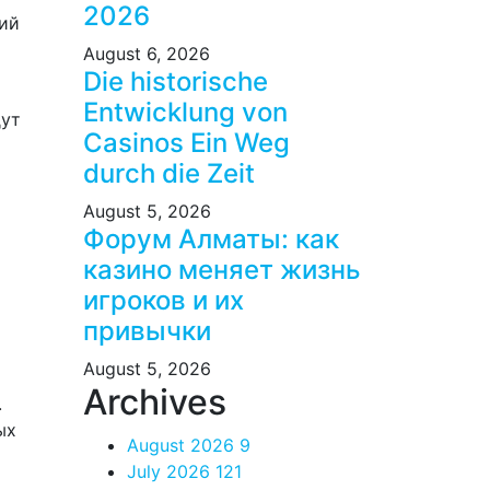
2026
ний
August 6, 2026
Die historische
Entwicklung von
дут
Casinos Ein Weg
durch die Zeit
August 5, 2026
Форум Алматы: как
казино меняет жизнь
игроков и их
привычки
August 5, 2026
Archives
.
ых
August 2026
9
July 2026
121