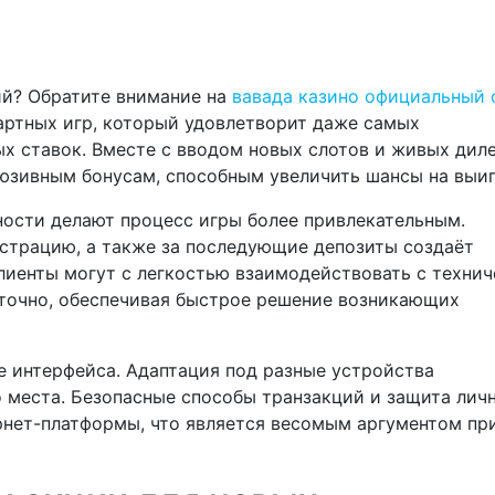
ий? Обратите внимание на
вавада казино официальный 
артных игр, который удовлетворит даже самых
х ставок. Вместе с вводом новых слотов и живых диле
люзивным бонусам, способным увеличить шансы на выи
ости делают процесс игры более привлекательным.
страцию, а также за последующие депозиты создаёт
лиенты могут с легкостью взаимодействовать с техни
уточно, обеспечивая быстрое решение возникающих
ве интерфейса. Адаптация под разные устройства
о места. Безопасные способы транзакций и защита лич
нет-платформы, что является весомым аргументом пр