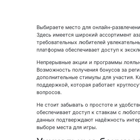
Выбираете место для онлайн-развлечен
Здесь имеется широкий ассортимент аз
требовательных любителей увлекательны
платформа обеспечивает доступ к экск
Непрерывные акции и программы лояльн
Возможность получения бонусов за реги
дополнительные стимулы для участия. К
поддержкой, которая работает круглос
вопросов.
Не стоит забывать о простоте и удобст
обеспечивает доступ к ставкам с любог
данных подтверждают надёжность интер
выборе места для игры.