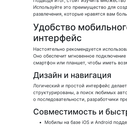
Подводя итог, стоит изучить множество
Используйте это преимущество для созд
развлечения, которые нравятся вам боль
Удобство мобильног
интерфейс
Настоятельно рекомендуется использова
Оно обеспечит мгновенное подключение
смартфон или планшет, чтобы иметь воз
Дизайн и навигация
Логический и простой интерфейс делает
структурированы, а поиск любимых авт
о последовательности, разработчики пр
Совместимость и быст
Mобилы на базе iOS и Android под