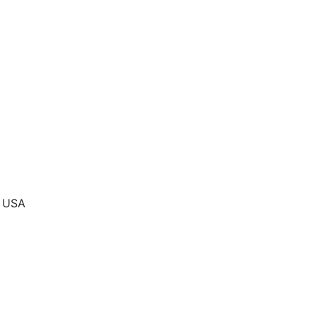
, USA