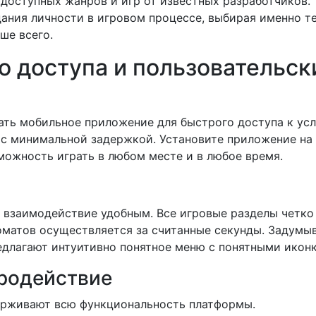
 доступных жанров и игр от известных разработчиков.
ания личности в игровом процессе, выбирая именно т
ше всего.
о доступа и пользовательск
ть мобильное приложение для быстрого доступа к усл
 с минимальной задержкой. Установите приложение на
можность играть в любом месте и в любое время.
 взаимодействие удобным. Все игровые разделы четко
оматов осуществляется за считанные секунды. Задумы
едлагают интуитивно понятное меню с понятными икон
родействие
держивают всю функциональность платформы.