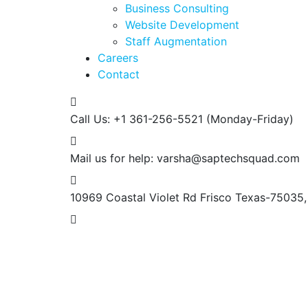
Business Consulting
Website Development
Staff Augmentation
Careers
Contact
Call Us: +1 361-256-5521
(Monday-Friday)
Mail us for help:
varsha@saptechsquad.com
10969 Coastal Violet Rd Frisco
Texas-75035