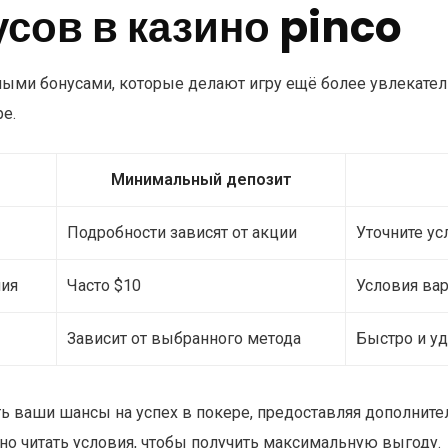
сов в казино pinco
чными бонусами, которые делают игру ещё более увлекател
е.
Минимальный депозит
Подробности зависят от акции
Уточните ус
ия
Часто $10
Условия ва
Зависит от выбранного метода
Быстро и у
ь ваши шансы на успех в покере, предоставляя дополните
о читать условия, чтобы получить максимальную выгоду.