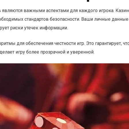
 являются важными аспектами для каждого игрока. Казино
х необходимых стандартов безопасности. Ваши личные дан
ует риски утечек информации.
горитмы для обеспечения честности игр. Это гарантирует,
делает игру более прозрачной и уверенной.