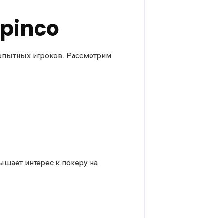
 pinco
 опытных игроков. Рассмотрим
ышает интерес к покеру на