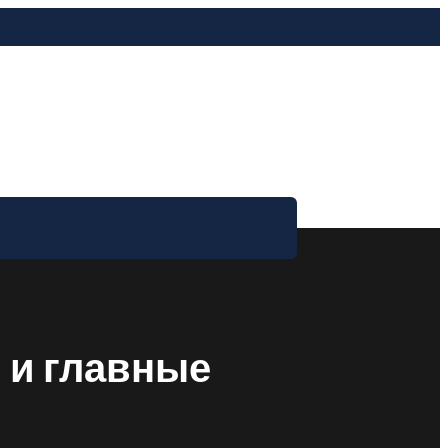
 и главные