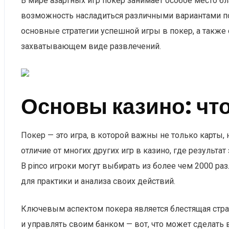
В мире азартных игр покер занимает особое место бл
возможность насладиться различными вариантами пок
основные стратегии успешной игры в покер, а также
захватывающем виде развлечений.
Основы казино: что
Покер — это игра, в которой важны не только карты, 
отличие от многих других игр в казино, где результат
В pinco игроки могут выбирать из более чем 2000 ра
для практики и анализа своих действий.
Ключевым аспектом покера является блестящая стра
и управлять своим банком — вот, что может сделать 