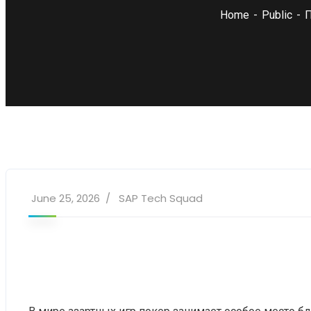
Home
Public
П
June 25, 2026
SAP Tech Squad