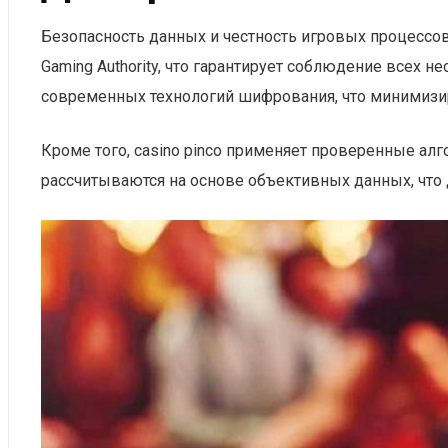
Безопасность данных и честность игровых процессов
Gaming Authority, что гарантирует соблюдение все
современных технологий шифрования, что минимизир
Кроме того, casino pinco применяет проверенные ал
рассчитываются на основе объективных данных, что 