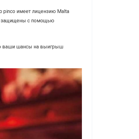
 pinco имеет лицензию Malta
ные защищены с помощью
 что ваши шансы на выигрыш