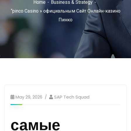
Home
Business & Strategy
“pinco Casino » официальным Сайт Онлайн-казино
Пинко
May 29, 2026
SAP Tech Squad
самые