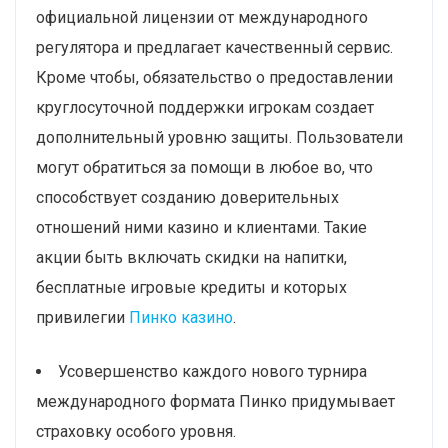
официальной лицензии от международного
регулятора и предлагает качественный сервис.
Кроме чтобы, обязательство о предоставлении
круглосуточной поддержки игрокам создает
дополнительный уровню защиты. Пользователи
могут обратиться за помощи в любое во, что
способствует созданию доверительных
отношений ними казино и клиентами. Такие
акции быть включать скидки на напитки,
бесплатные игровые кредиты и которых
привилегии
Пинко казино
.
Усовершенство каждого нового турнира
международного формата Пинко придумывает
страховку особого уровня.