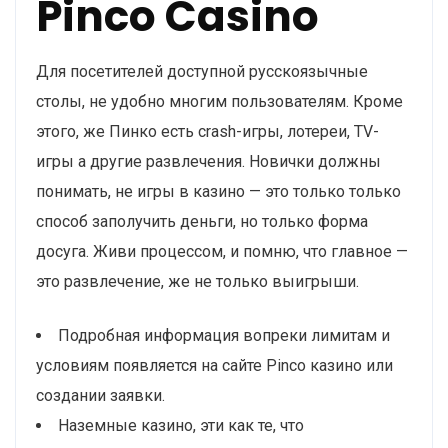
Pinco Casino
Для посетителей доступной русскоязычные
столы, не удобно многим пользователям. Кроме
этого, же Пинко есть crash-игры, лотереи, TV-
игры а другие развлечения. Новички должны
понимать, не игры в казино — это только только
способ заполучить деньги, но только форма
досуга. Живи процессом, и помню, что главное —
это развлечение, же не только выигрыши.
Подробная информация вопреки лимитам и
условиям появляется на сайте Pinco казино или
создании заявки.
Наземные казино, эти как те, что