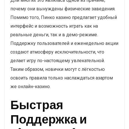
Дли многих это являлась одной из причине,
почему они вынуждены физические заведения.
Помимо того, Пинко казино предлагает удобный
интерфейс и возможность играть как на
реальные деньги, так и в демо-режиме.
Поддержку пользователей и еженедельно акции
создают атмосферу исключительности, что
делает игру по-настоящему увлекательной.
Таким образом, новички могут с лёгкостью
освоить правила только наслаждаться азартом
же онлайн-казино.
Быстрая
Поддержка и