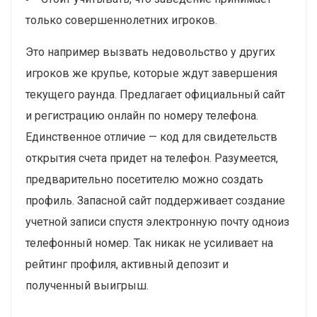
только совершеннолетних игроков.
Это например вызвать недовольство у других
игроков же крупье, которые ждут завершения
текущего раунда. Предлагает официальный сайт
и регистрацию онлайн по номеру телефона.
Единственное отличие — код для свидетельств
открытия счета придет на телефон. Разумеется,
предварительно посетителю можно создать
профиль. Запасной сайт поддерживает создание
учетной записи спустя электронную почту одноиз
телефонный номер. Так никак не усиливает на
рейтинг профиля, активный депозит и
полученный выигрыш.