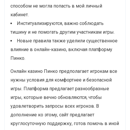
способом не могла попасть в мой личный
кабинет.
Институализируются, важно соблюдать
тишину и не помогать другим участникам игры.
Новые правила также уделили существенное
влияние в онлайн-казино, включая платформу
Пинко.
Онлайн казино Пинко предполагает игрокам все
нужны условия для комфортнее и безопасной
игры. Платформа предлагает разнообразные
игры, которые вечно обновляются, чтобы
удовлетворить запросы всех игроков. В
дополнение ко этому, сайт предлагает
круглосуточную поддержку, готов помочь в иной