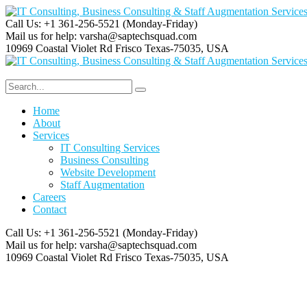
Call Us: +1 361-256-5521
(Monday-Friday)
Mail us for help:
varsha@saptechsquad.com
10969 Coastal Violet Rd Frisco
Texas-75035, USA
Home
About
Services
IT Consulting Services
Business Consulting
Website Development
Staff Augmentation
Careers
Contact
Call Us: +1 361-256-5521
(Monday-Friday)
Mail us for help:
varsha@saptechsquad.com
10969 Coastal Violet Rd Frisco
Texas-75035, USA