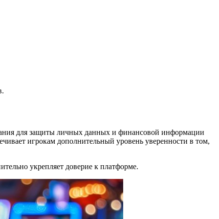
в.
ования для защиты личных данных и финансовой информации
печивает игрокам дополнительный уровень уверенности в том,
ительно укрепляет доверие к платформе.