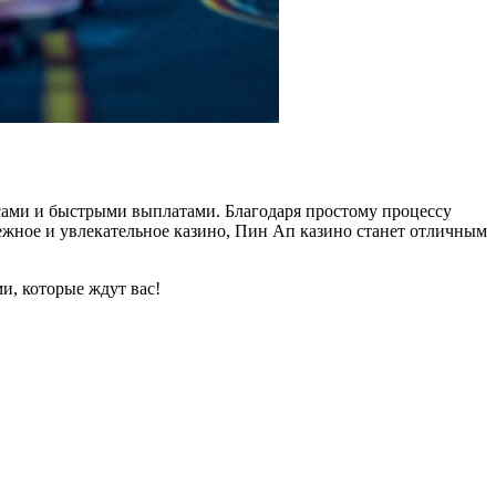
сами и быстрыми выплатами. Благодаря простому процессу
ежное и увлекательное казино, Пин Ап казино станет отличным
и, которые ждут вас!