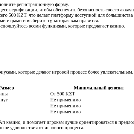
полните регистрационную форму.
есс верификации, чтобы обеспечить безопасность своего аккаун
его 500 KZT, что делает платформу доступной для большинства 
ми играми и выберите ту, которая вам нравится.
спользуйтесь всеми функциями, которые предлагает казино.
онусами, которые делают игровой процесс более увлекательны
Размер
Минимальный депозит
пины
От 500 KZT
инут
Не применимо
Не применимо
Не применимо
 Ап казино, и помогает игрокам лучше ориентироваться в пред
ьше удовольствия от игрового процесса.