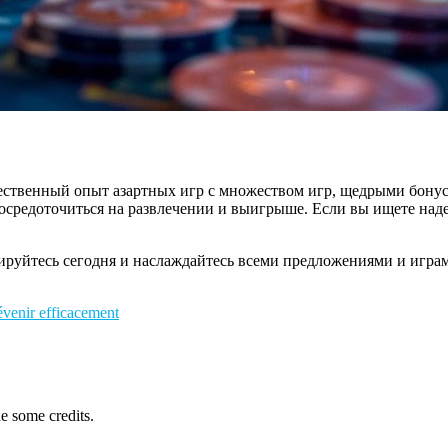
чественный опыт азартных игр с множеством игр, щедрыми бону
сосредоточиться на развлечении и выигрыше. Если вы ищете над
ируйтесь сегодня и наслаждайтесь всеми предложениями и играм
évenir efficacement
e some credits.