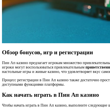
Обзор бонусов, игр и регистрации
Пин Ап казино предлагает игрокам множество привлекательны
игроки могут воспользоваться привлекательным
приветствен
настольные игры и живые казино, что удовлетворяет вкус само
Процесс регистрации в Пин Ап казино также достаточно прост: 
доступными функциями платформы.
Как начать играть в Пин Ап казино
Чтобы начать играть в Пин Ап казино, выполните следующие 