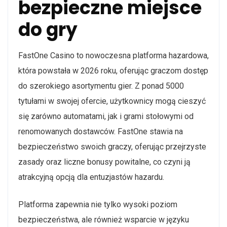
bezpieczne miejsce
do gry
FastOne Casino to nowoczesna platforma hazardowa,
która powstała w 2026 roku, oferując graczom dostęp
do szerokiego asortymentu gier. Z ponad 5000
tytułami w swojej ofercie, użytkownicy mogą cieszyć
się zarówno automatami, jak i grami stołowymi od
renomowanych dostawców. FastOne stawia na
bezpieczeństwo swoich graczy, oferując przejrzyste
zasady oraz liczne bonusy powitalne, co czyni ją
atrakcyjną opcją dla entuzjastów hazardu.
Platforma zapewnia nie tylko wysoki poziom
bezpieczeństwa, ale również wsparcie w języku