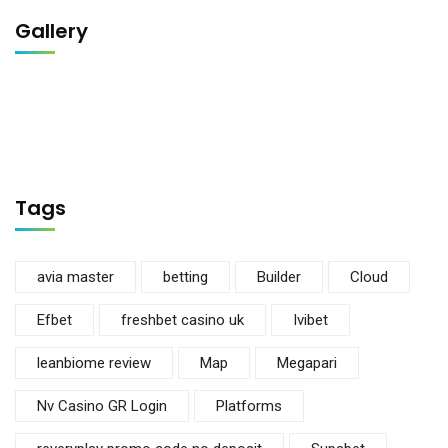
Gallery
Tags
avia master
betting
Builder
Cloud
Efbet
freshbet casino uk
Ivibet
leanbiome review
Map
Megapari
Nv Casino GR Login
Platforms