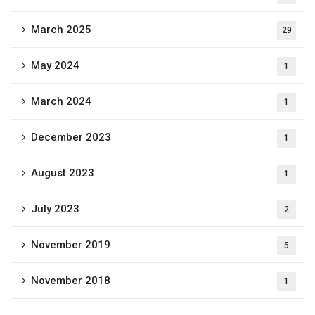
March 2025
29
May 2024
1
March 2024
1
December 2023
1
August 2023
1
July 2023
2
November 2019
5
November 2018
1