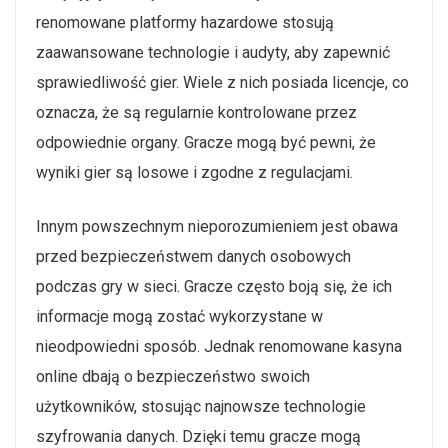
renomowane platformy hazardowe stosują
zaawansowane technologie i audyty, aby zapewnić
sprawiedliwość gier. Wiele z nich posiada licencje, co
oznacza, że są regularnie kontrolowane przez
odpowiednie organy. Gracze mogą być pewni, że
wyniki gier są losowe i zgodne z regulacjami.
Innym powszechnym nieporozumieniem jest obawa
przed bezpieczeństwem danych osobowych
podczas gry w sieci. Gracze często boją się, że ich
informacje mogą zostać wykorzystane w
nieodpowiedni sposób. Jednak renomowane kasyna
online dbają o bezpieczeństwo swoich
użytkowników, stosując najnowsze technologie
szyfrowania danych. Dzięki temu gracze mogą