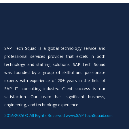
SAP Tech Squad is a global technology service and
professional services provider that excels in both
technology and staffing solutions. SAP Tech Squad
was founded by a group of skillful and passionate
experts with experience of 20+ years in the field of
SAP IT consulting industry. Client success is our
satisfaction. Our team has significant business,
engineering, and technology experience.
2016-2026 © All Rights Reserved www.SAPTechSquad.com