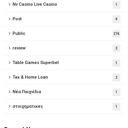
Nv Casino Live Casino
1
Post
9
Public
274
review
2
Table Games Superbet
1
Tax & Home Loan
2
Νέα Παιχνίδια
1
στοιχηματικες
1