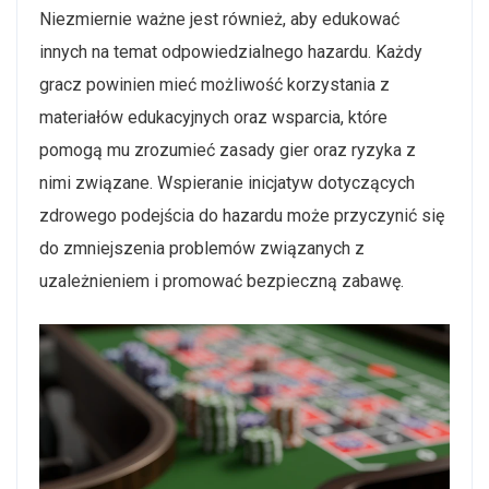
Niezmiernie ważne jest również, aby edukować
innych na temat odpowiedzialnego hazardu. Każdy
gracz powinien mieć możliwość korzystania z
materiałów edukacyjnych oraz wsparcia, które
pomogą mu zrozumieć zasady gier oraz ryzyka z
nimi związane. Wspieranie inicjatyw dotyczących
zdrowego podejścia do hazardu może przyczynić się
do zmniejszenia problemów związanych z
uzależnieniem i promować bezpieczną zabawę.