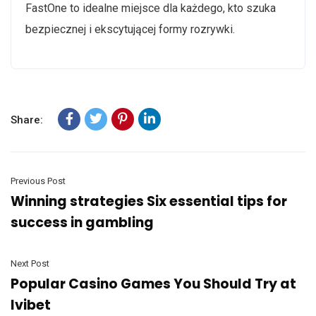
FastOne to idealne miejsce dla każdego, kto szuka
bezpiecznej i ekscytującej formy rozrywki.
Share:
Previous Post
Winning strategies Six essential tips for
success in gambling
Next Post
Popular Casino Games You Should Try at
Ivibet