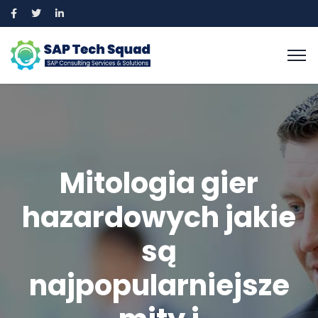
Mitologia gier
hazardowych jakie
są
najpopularniejsze