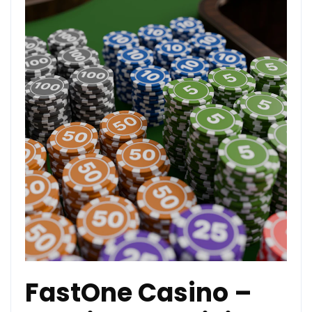
FastOne Casino –