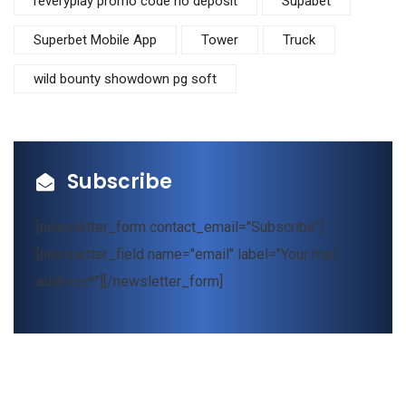
reveryplay promo code no deposit
Supabet
Superbet Mobile App
Tower
Truck
wild bounty showdown pg soft
Subscribe
[newsletter_form contact_email="Subscribe"]
[newsletter_field name="email" label="Your mail
address*"][/newsletter_form]