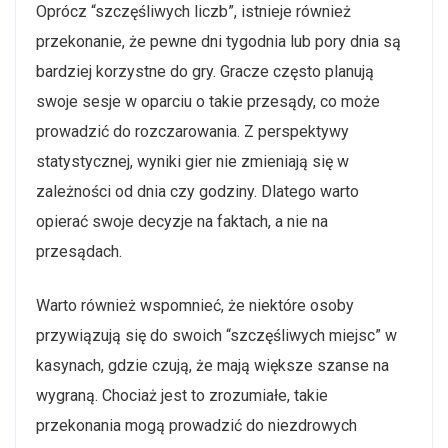
Oprócz “szczęśliwych liczb”, istnieje również
przekonanie, że pewne dni tygodnia lub pory dnia są
bardziej korzystne do gry. Gracze często planują
swoje sesje w oparciu o takie przesądy, co może
prowadzić do rozczarowania. Z perspektywy
statystycznej, wyniki gier nie zmieniają się w
zależności od dnia czy godziny. Dlatego warto
opierać swoje decyzje na faktach, a nie na
przesądach.
Warto również wspomnieć, że niektóre osoby
przywiązują się do swoich “szczęśliwych miejsc” w
kasynach, gdzie czują, że mają większe szanse na
wygraną. Chociaż jest to zrozumiałe, takie
przekonania mogą prowadzić do niezdrowych