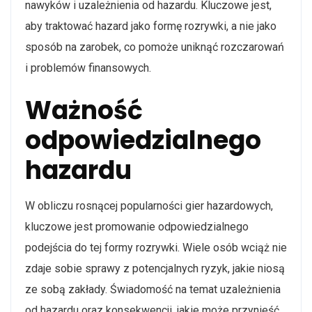
nawyków i uzależnienia od hazardu. Kluczowe jest,
aby traktować hazard jako formę rozrywki, a nie jako
sposób na zarobek, co pomoże uniknąć rozczarowań
i problemów finansowych.
Ważność
odpowiedzialnego
hazardu
W obliczu rosnącej popularności gier hazardowych,
kluczowe jest promowanie odpowiedzialnego
podejścia do tej formy rozrywki. Wiele osób wciąż nie
zdaje sobie sprawy z potencjalnych ryzyk, jakie niosą
ze sobą zakłady. Świadomość na temat uzależnienia
od hazardu oraz konsekwencji, jakie może przynieść,