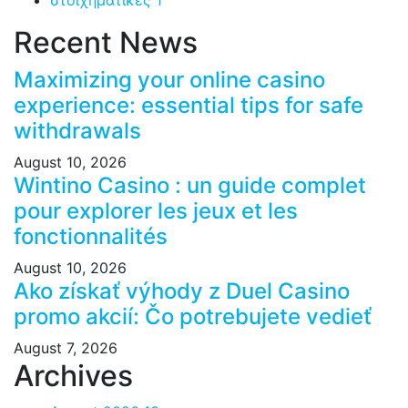
στοιχηματικες
1
Recent News
Maximizing your online casino
experience: essential tips for safe
withdrawals
August 10, 2026
Wintino Casino : un guide complet
pour explorer les jeux et les
fonctionnalités
August 10, 2026
Ako získať výhody z Duel Casino
promo akcií: Čo potrebujete vedieť
August 7, 2026
Archives