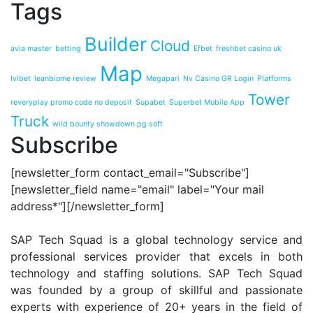
Tags
Builder
Cloud
avia master
betting
Efbet
freshbet casino uk
Map
Ivibet
leanbiome review
Megapari
Nv Casino GR Login
Platforms
Tower
reveryplay promo code no deposit
Supabet
Superbet Mobile App
Truck
wild bounty showdown pg soft
Subscribe
[newsletter_form contact_email="Subscribe"]
[newsletter_field name="email" label="Your mail
address*"][/newsletter_form]
SAP Tech Squad is a global technology service and
professional services provider that excels in both
technology and staffing solutions. SAP Tech Squad
was founded by a group of skillful and passionate
experts with experience of 20+ years in the field of