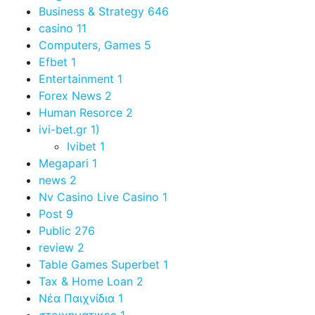
Business & Strategy
646
casino
11
Computers, Games
5
Efbet
1
Entertainment
1
Forex News
2
Human Resorce
2
ivi-bet.gr
1)
Ivibet
1
Megapari
1
news
2
Nv Casino Live Casino
1
Post
9
Public
276
review
2
Table Games Superbet
1
Tax & Home Loan
2
Νέα Παιχνίδια
1