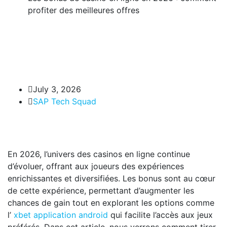
profiter des meilleures offres
July 3, 2026
SAP Tech Squad
En 2026, l’univers des casinos en ligne continue
d’évoluer, offrant aux joueurs des expériences
enrichissantes et diversifiées. Les bonus sont au cœur
de cette expérience, permettant d’augmenter les
chances de gain tout en explorant les options comme
l’
xbet application android
qui facilite l’accès aux jeux