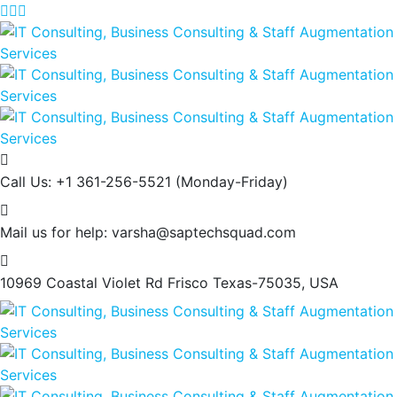
Call Us: +1 361-256-5521
(Monday-Friday)
Mail us for help:
varsha@saptechsquad.com
10969 Coastal Violet Rd Frisco
Texas-75035, USA