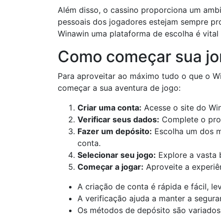
Além disso, o cassino proporciona um ambi
pessoais dos jogadores estejam sempre pro
Winawin uma plataforma de escolha é vital 
Como começar sua jo
Para aproveitar ao máximo tudo o que o Wi
começar a sua aventura de jogo:
Criar uma conta:
Acesse o site do Win
Verificar seus dados:
Complete o proc
Fazer um depósito:
Escolha um dos m
conta.
Selecionar seu jogo:
Explore a vasta b
Começar a jogar:
Aproveite a experiê
A criação de conta é rápida e fácil, l
A verificação ajuda a manter a segura
Os métodos de depósito são variados, 