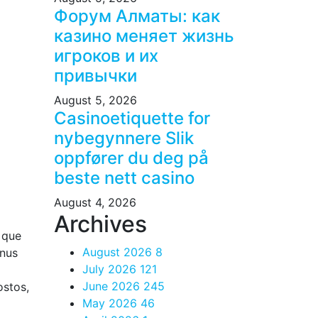
Форум Алматы: как
казино меняет жизнь
игроков и их
привычки
August 5, 2026
Casinoetiquette for
nybegynnere Slik
oppfører du deg på
beste nett casino
August 4, 2026
Archives
 que
August 2026
8
ônus
July 2026
121
June 2026
245
ostos,
May 2026
46