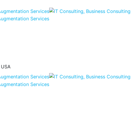
, USA