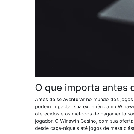
O que importa antes 
Antes de se aventurar no mundo dos jogos 
podem impactar sua experiência no Winawin
oferecidos e os métodos de pagamento são
jogador. O Winawin Casino, com sua oferta
desde caça-níqueis até jogos de mesa cláss