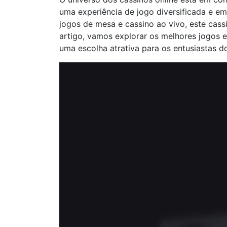
uma experiência de jogo diversificada e em
jogos de mesa e cassino ao vivo, este cas
artigo, vamos explorar os melhores jogos e
uma escolha atrativa para os entusiastas 