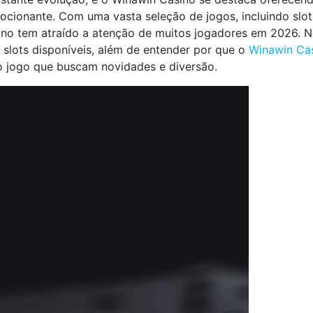
ocionante. Com uma vasta seleção de jogos, incluindo slot
sino tem atraído a atenção de muitos jogadores em 2026. N
 slots disponíveis, além de entender por que o
Winawin Ca
do jogo que buscam novidades e diversão.