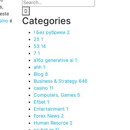
s,
este
Categories
sino
é
! Без рубрики
2
25
1
53
14
7
1
a16z generative ai
1
ahh
1
Blog
8
Business & Strategy
646
casino
11
Computers, Games
5
Efbet
1
Entertainment
1
Forex News
2
Human Resorce
2
ivi-bet.gr
1)