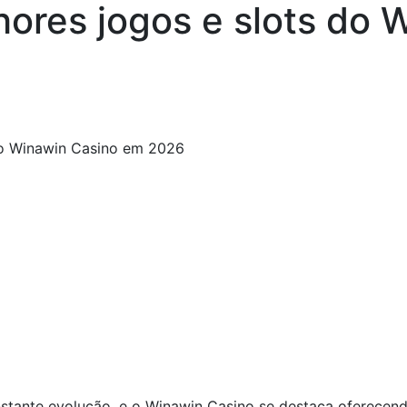
ores jogos e slots do 
do Winawin Casino em 2026
nstante evolução, e o Winawin Casino se destaca oferecen