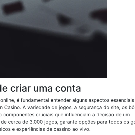
de criar uma conta
online, é fundamental entender alguns aspectos essenciais
 Casino. A variedade de jogos, a segurança do site, os b
 componentes cruciais que influenciam a decisão de um
 de cerca de 3.000 jogos, garante opções para todos os g
icos e experiências de cassino ao vivo.