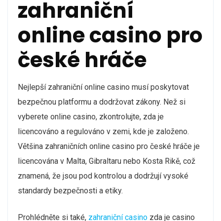
zahraniční
online casino pro
české hráče
Nejlepší zahraniční online casino musí poskytovat
bezpečnou platformu a dodržovat zákony. Než si
vyberete online casino, zkontrolujte, zda je
licencováno a regulováno v zemi, kde je založeno.
Většina zahraničních online casino pro české hráče je
licencována v Malta, Gibraltaru nebo Kosta Rikě, což
znamená, že jsou pod kontrolou a dodržují vysoké
standardy bezpečnosti a etiky.
Prohlédněte si také,
zahraniční casino
zda je casino