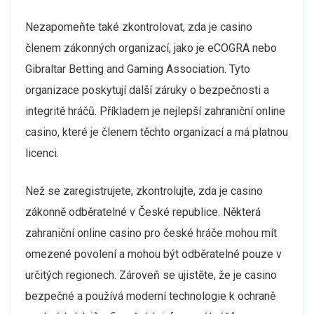
Nezapomeňte také zkontrolovat, zda je casino
členem zákonných organizací, jako je eCOGRA nebo
Gibraltar Betting and Gaming Association. Tyto
organizace poskytují další záruky o bezpečnosti a
integritě hráčů. Příkladem je nejlepší zahraniční online
casino, které je členem těchto organizací a má platnou
licenci.
Než se zaregistrujete, zkontrolujte, zda je casino
zákonně odběratelné v České republice. Některá
zahraniční online casino pro české hráče mohou mít
omezené povolení a mohou být odběratelné pouze v
určitých regionech. Zároveň se ujistěte, že je casino
bezpečné a používá moderní technologie k ochraně