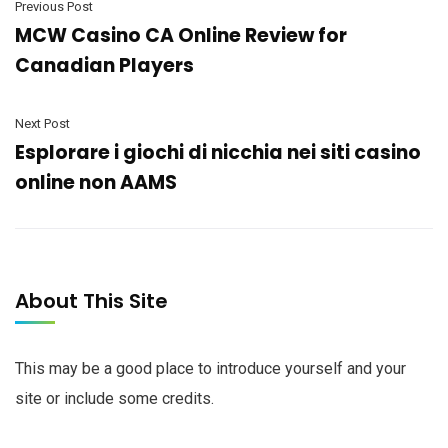
Previous Post
MCW Casino CA Online Review for
Canadian Players
Next Post
Esplorare i giochi di nicchia nei siti casino
online non AAMS
About This Site
This may be a good place to introduce yourself and your
site or include some credits.