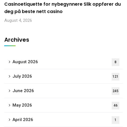
Casinoetiquette for nybegynnere Slik oppfører du
deg på beste nett casino
August 4, 2026
Archives
August 2026
8
July 2026
121
June 2026
245
May 2026
46
April 2026
1