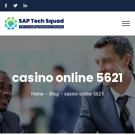
casino online 5621
Home
Blog
casino online 5621