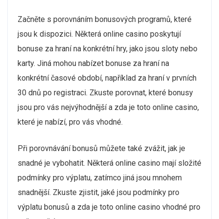
Začněte s porovnáním bonusových programů, které
jsou k dispozici. Některá online casino poskytují
bonuse za hraní na konkrétní hry, jako jsou sloty nebo
karty. Jiná mohou nabízet bonuse za hraní na
konkrétní časové období, například za hraní v prvních
30 dnů po registraci. Zkuste porovnat, které bonusy
jsou pro vás nejvýhodnější a zda je toto online casino,
které je nabízí, pro vás vhodné.
Při porovnávání bonusů můžete také zvážit, jak je
snadné je vybohatit. Některá online casino mají složité
podmínky pro výplatu, zatímco jiná jsou mnohem
snadnější. Zkuste zjistit, jaké jsou podmínky pro
výplatu bonusů a zda je toto online casino vhodné pro