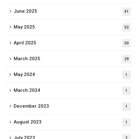
June 2025
41
May 2025
52
April 2025
50
March 2025
29
May 2024
1
March 2024
1
December 2023
1
August 2023
1
July 2023
2