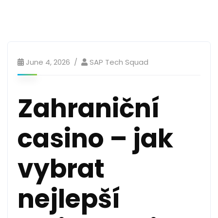
June 4, 2026
SAP Tech Squad
Zahraniční
casino – jak
vybrat
nejlepší