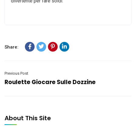
divertente per fare soldi.
Share:
Previous Post
Roulette Giocare Sulle Dozzine
About This Site