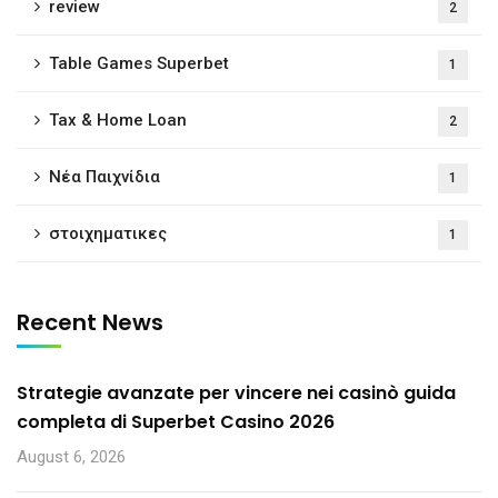
review
2
Table Games Superbet
1
Tax & Home Loan
2
Νέα Παιχνίδια
1
στοιχηματικες
1
Recent News
Strategie avanzate per vincere nei casinò guida
completa di Superbet Casino 2026
August 6, 2026