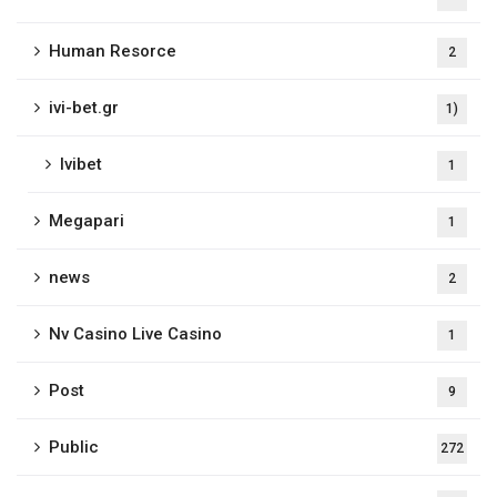
Human Resorce
2
ivi-bet.gr
1)
Ivibet
1
Megapari
1
news
2
Nv Casino Live Casino
1
Post
9
Public
272